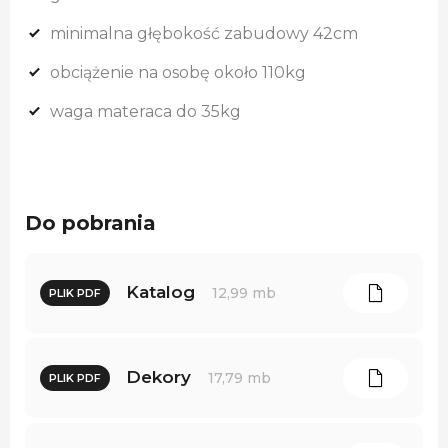
minimalna głębokość zabudowy 42cm
obciążenie na osobę około 110kg
waga materaca do 35kg
Do pobrania
Katalog
12,99 mb
PLIK PDF
Dekory
17,79 mb
PLIK PDF