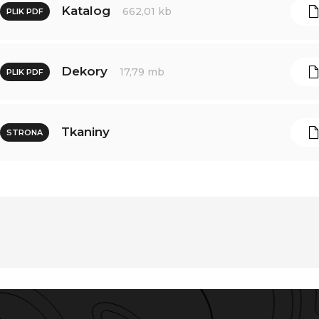
Katalog
662,01 kb
PLIK PDF
Dekory
17,79 mb
PLIK PDF
Tkaniny
STRONA