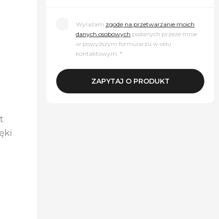
Wyrażam
zgodę na przetwarzanie moich
danych osobowych
podanych przeze mnie
w powyższym formularzu w celu
kontaktowym. *
t
ęki