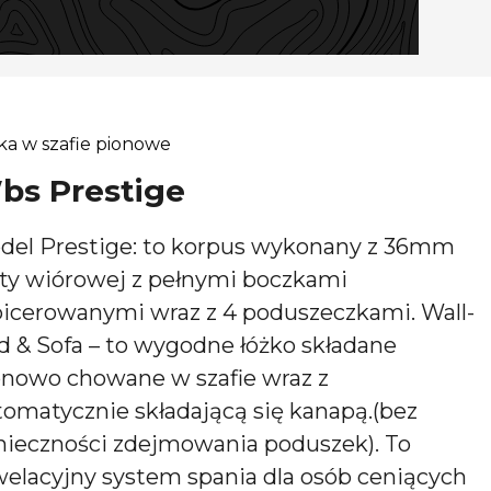
ka w szafie pionowe
bs Prestige
del Prestige: to korpus wykonany z 36mm
yty wiórowej z pełnymi boczkami
picerowanymi wraz z 4 poduszeczkami. Wall-
d & Sofa – to wygodne łóżko składane
onowo chowane w szafie wraz z
tomatycznie składającą się kanapą.(bez
nieczności zdejmowania poduszek). To
welacyjny system spania dla osób ceniących