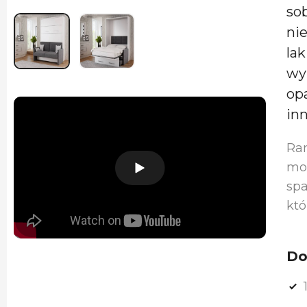
so
nie
la
wy
op
in
Ra
moc
spa
któ
Do