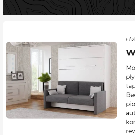
Łóż
W
Mo
pł
ta
Be
pi
au
ko
re