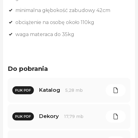
minimalna głębokość zabudowy 42cm
obciążenie na osobę około 110kg
waga materaca do 35kg
Do pobrania
Katalog
5,28 mb
PLIK PDF
Dekory
17,79 mb
PLIK PDF